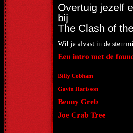
Overtuig jezelf 
bij
The Clash of th
Wil je alvast in de stemm
Een intro met de found
Billy Cobham
Gavin Harisson
Benny Greb
Joe Crab Tree