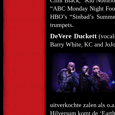
Clint Black, “Kid Notori
“ABC Monday Night Foot
HBO’s “Sinbad’s Summer J
trumpets.
DeVere Duckett
(vocal
Barry White, KC and JoJo
uitverkochte zalen als o.
Hilversum komt de ‘Earth,