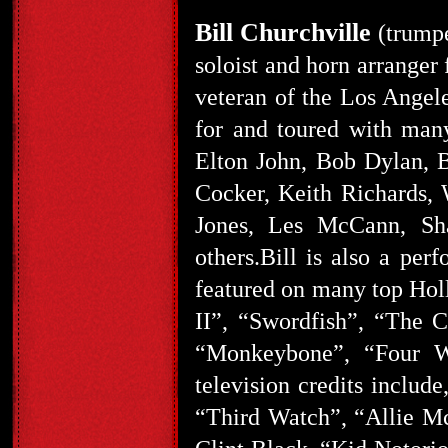
Bill Churchville
(trumpe
soloist and horn arranger
veteran of the Los Angele
for and toured with many 
Elton John, Bob Dylan, B
Cocker, Keith Richards, 
Jones, Les McCann, Sh
others.Bill is also a per
featured on many top Hol
II”, “Swordfish”, “The 
“Monkeybone”, “Four W
television credits inclu
“Third Watch”, “Allie M