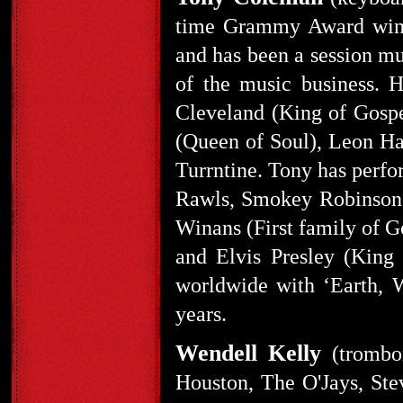
time Grammy Award winn
and has been a session mu
of the music business. 
Cleveland (King of Gospe
(Queen of Soul), Leon Ha
Turrntine. Tony has perfo
Rawls, Smokey Robinson
Winans (First family of 
and Elvis Presley (King 
worldwide with ‘Earth, 
years.
Wendell Kelly
(trombon
Houston, The O'Jays, Ste