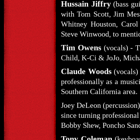
Hussain Jiffry
(bass gui
with Tom Scott, Jim Mes
Whitney Houston, Carol
Steve Winwood, to mentio
Tim Owens
(vocals) - 
Child, K-Ci & JoJo, Mich
Claude Woods
(vocals)
professionally as a music
Southern California area.
Joey DeLeon (percussion)
since turning professiona
Bobby Shew, Poncho Sanc
Tony Coleman
(keyboar