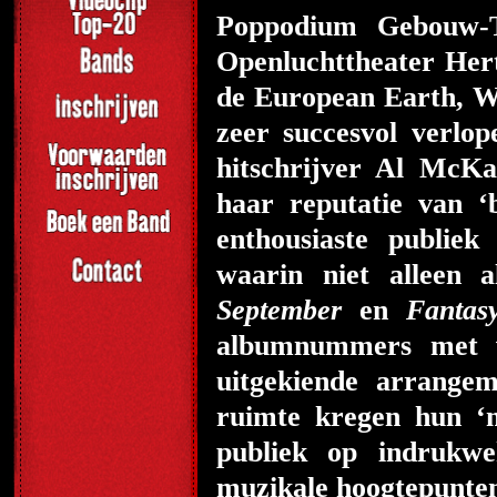
Poppodium Gebouw-
Openluchttheater Hert
de European Earth, W
zeer succesvol verlop
hitschrijver Al McK
haar reputatie van ‘
enthousiaste publie
waarin niet alleen a
September
en
Fantas
albumnummers met vo
uitgekiende arrangem
ruimte kregen hun ‘
publiek op indrukw
muzikale hoogtepunte