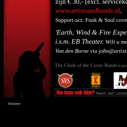
zijn € 30,- (excl. service
www.artistsandbands.nl
.
Support-act: Funk & Soul cov
'Earth, Wind & Fire Exper
i.s.m. EB Theater.
Wilt u me
Van den Borne via john@artist
The Clash of the Cover Bands
is po
Disclaimer