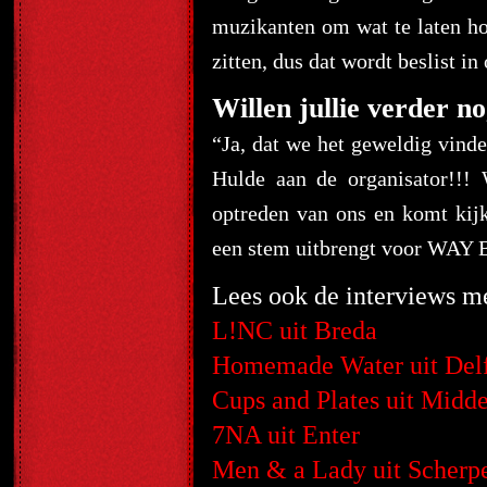
muzikanten om wat te laten h
zitten, dus dat wordt beslist in
Willen jullie verder no
“Ja, dat we het geweldig vind
Hulde aan de organisator!!!
optreden van ons en komt kij
een stem uitbrengt voor WAY
Lees ook de interviews m
L!NC uit Breda
Homemade Water uit Delf
Cups and Plates uit Midde
7NA uit Enter
Men & a Lady uit Scherp