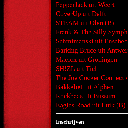
PepperJack uit Weert
CoverUp uit Delft
STEAM uit Olen (B)
Frank & The Silly Symph
Schmimanski uit Ensched
Barking Bruce uit Antwer
Maelox uit Groningen
SH!ZL uit Tiel
The Joe Cocker Connectio
Bakkeliet uit Alphen
Rockbaas uit Bussum
Eagles Road uit Luik (B)
Inschrijven