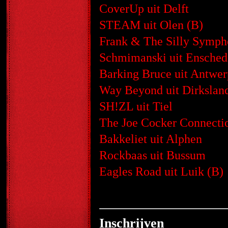
CoverUp uit Delft
STEAM uit Olen (B)
Frank & The Silly Symph
Schmimanski uit Ensched
Barking Bruce uit Antwer
Way Beyond uit Dirkslan
SH!ZL uit Tiel
The Joe Cocker Connectio
Bakkeliet uit Alphen
Rockbaas uit Bussum
Eagles Road uit Luik (B)
Inschrijven