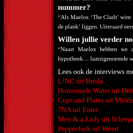
nummer?
“Als Maelox ‘The Clash’ wint
de plank’ liggen. Uiteraard e
Willen jullie verder no
“Naast Maelox hebben we al
hypotheek… laatstgenoemde wi
Lees ook de interviews m
L!NC uit Breda
Homemade Water uit Delf
Cups and Plates uit Midde
7NA uit Enter
Men & a Lady uit Scherp
PepperJack uit Weert