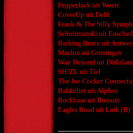
PepperJack uit Weert
CoverUp uit Delft
Frank & The Silly Symph
Schmimanski uit Ensched
Barking Bruce uit Antwer
Maelox uit Groningen
Way Beyond uit Dirkslan
SH!ZL uit Tiel
The Joe Cocker Connectio
Bakkeliet uit Alphen
Rockbaas uit Bussum
Eagles Road uit Luik (B)