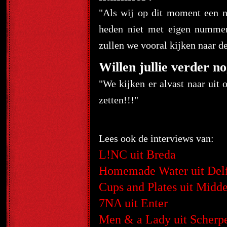
"Als wij op dit moment een n
heden niet met eigen nummer
zullen we vooral kijken naar de
Willen jullie verder no
"We kijken er alvast naar uit
zetten!!!"
Lees ook de interviews van:
L!NC uit Breda
Homemade Water uit Delf
Cups and Plates uit Midde
7NA uit Enter
Men & a Lady uit Scherp