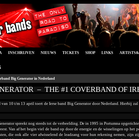
A
INSCHRIJVEN
NIEUWS
TICKETS
SHOP
LINKS
ARTISTS
s
erband Big Generator in Nederland
ENERATOR – THE #1 COVERBAND OF I
 van 10 t/m 13 april toert de Ierse band Big Generator door Nederland. Hierbij zal 
nerator spreekt nog steeds tot de verbeelding. De in 1995 in Portumna opgerichte 
est. Van af het begin viel de band op door de energie en de wisselingen op het 
sten, die ook alle vier afwisselend de leadzang voor hun rekening nemen, zijn zij