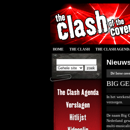
HOME
THE CLASH
THE CLASH AGEND
Nieuw
Dé Ierse cov
BIG G
In het weekend
verzorgen.
De naam Big Ge
Nederland gewe
multi-musicali