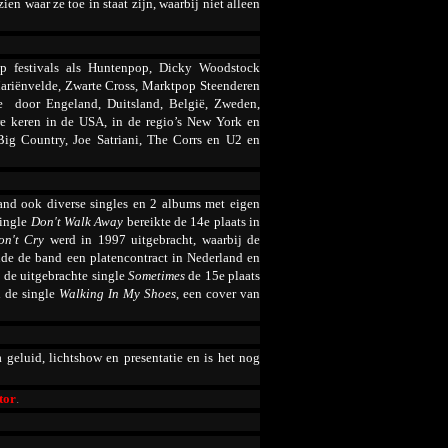
en waar ze toe in staat zijn, waarbij niet alleen
p festivals als Huntenpop, Dicky Woodstock
Mariënvelde, Zwarte Cross, Marktpop Steenderen
ze door Engeland, Duitsland, België, Zweden,
e keren in de USA, in de regio’s New York en
Big Country, Joe Satriani, The Corrs en U2 en
band ook diverse singles en 2 albums met eigen
single
Don't Walk Away
bereikte de 14
e
plaats in
on't Cry
werd in 1997 uitgebracht, waarbij de
nde de band een platencontract in Nederland en
 de uitgebrachte single
Sometimes
de 15
e
plaats
d de single
Walking In My Shoes
, een cover van
 geluid, lichtshow en presentatie en is het nog
tor
.