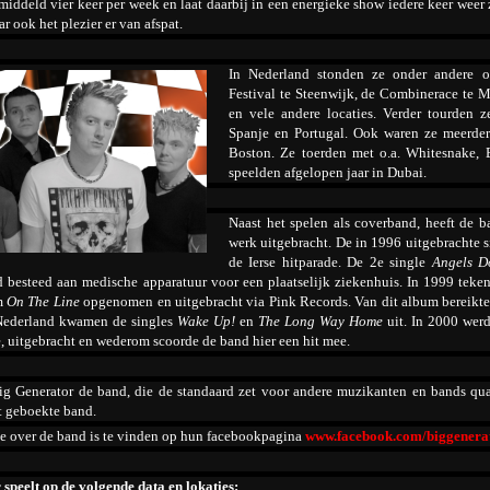
iddeld vier keer per week en laat daarbij in een energieke show iedere keer weer zi
r ook het plezier er van afspat.
In Nederland stonden ze onder andere o
Festival te Steenwijk, de Combinerace te 
en vele andere locaties. Verder tourden 
Spanje en Portugal. Ook waren ze meerder
Boston. Ze toerden met o.a. Whitesnake, 
speelden afgelopen jaar in Dubai.
Naast het spelen als coverband, heeft de 
werk uitgebracht. De in 1996 uitgebrachte 
de Ierse hitparade. De 2
e
single
Angels D
 besteed aan medische apparatuur voor een plaatselijk ziekenhuis. In 1999 teke
m
On The Line
opgenomen en uitgebracht via Pink Records. Van dit album bereikte
 Nederland kwamen de singles
Wake Up!
en
The Long Way Home
uit. In 2000 wer
uitgebracht en wederom scoorde de band hier een hit mee.
Big Generator de band, die de standaard zet voor andere muzikanten en bands qua
t geboekte band.
e over de band is te vinden op hun facebookpagina
www.facebook.com/biggenera
speelt op de volgende data en lokaties: