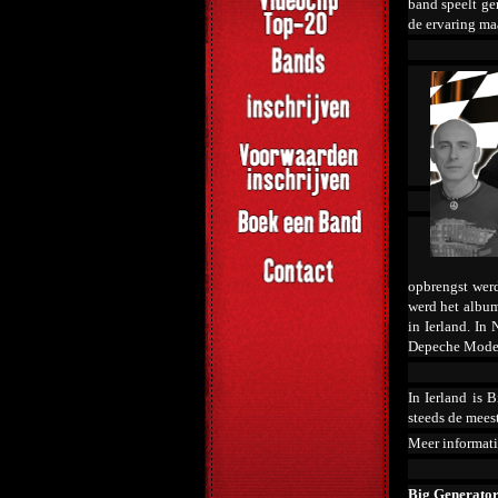
band speelt gem
de ervaring maa
opbrengst werd
werd het albu
in Ierland. In
Depeche Mode, 
In Ierland is 
steeds de mees
Meer informati
Big Generator 