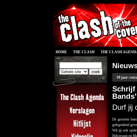
HOME
THE CLASH
THE CLASH AGEND
Nieuw
10 jaar: extr
Schrijf
Bands’
Durf ji
De grootste band
gelegenheid geve
Wil jij ook spe
Hilversum en Metr