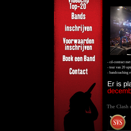
- cd-contract met
- tour van 20 op
- bandcoaching e
Er is p
decembe
The Clash 