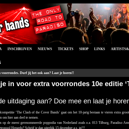
A
INSCHRIJVEN
NIEUWS
TICKETS
SHOP
LINKS
ARTISTS
s
a voorrondes. Durf jij het ook aan? Laat je horen!!
 je in voor extra voorrondes 10e editie 
j de uitdaging aan? Doe mee en laat je horen
competitie ‘The Clash of the Cover Bands’ gaat om het 10-jarig bestaan te vieren extra groo
n om hier aan deel te nemen.
len op de meest gerenommeerde poppodia van Nederland zoals o.a. 013 Tilburg, Paradiso Am
opool Hengelo? Schrijf je dan uiterlijk 15 december a.s. in!!!