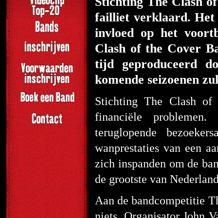
Stichting The Clash o
failliet verklaard. He
invloed op het voort
Clash of the Cover
B
tijd geproduceerd d
komende seizoenen zu
Stichting The Clash of
financiële problemen
teruglopende bezoeker
wanprestaties van een aan
zich inspanden om de band
de grootste van Nederland
Aan de bandcompetitie The
niets. Organisator John V