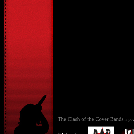
The Clash of the Cover Bands
is po