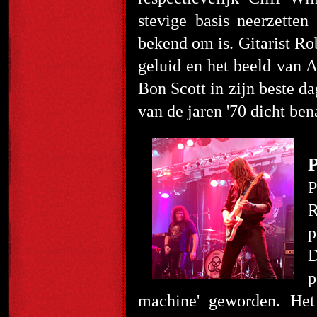
stevige basis neerzett
bekend om is. Gitarist Ro
geluid en het beeld van 
Bon Scott in zijn beste d
van de jaren '70 dicht ben
P
P
R
p
D
p
machine' geworden. Het