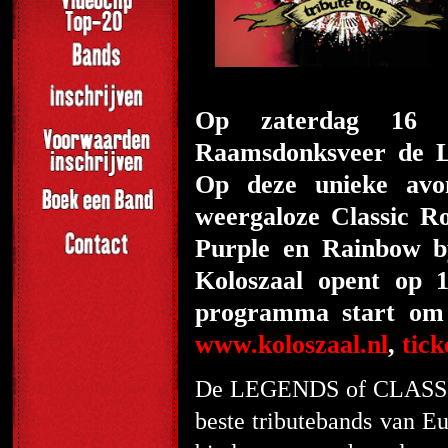
Op zaterdag 16 n
Raamsdonksveer de
Op deze unieke avo
weergaloze Classic R
Purple en Rainbow 
Koloszaal opent op 
programma start om 
www.koloszaal.nl
,
tick
De LEGENDS of CLASSIC 
beste tributebands van E