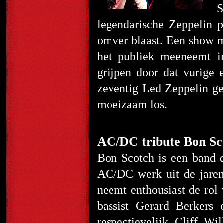
S
legendarische Zeppelin 
omver blaast. Een show m
het publiek meeneemt in
grijpen door dat vurige 
zeventig Led Zeppelin gel
moeizaam los.
AC/DC tribute Bon Sc
Bon Scotch is een band 
AC/DC werk uit de jaren
neemt enthousiast de rol 
bassist Gerard Berkers 
respectievelijk Cliff W