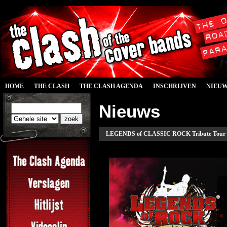
HOME
THE CLASH
THE CLASH AGENDA
INSCHRIJVEN
NIEU
Nieuws
LEGENDS of CLASSIC ROCK Tribute Tour in