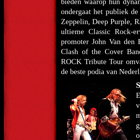
bieden waarop hun dynam
ondergaat het publiek de
Zeppelin, Deep Purple, 
ultieme Classic Rock-er
promoter John Van den Bo
Clash of the Cover Ba
ROCK Tribute Tour omva
de beste podia van Nederl
S
E
v
m
g
o