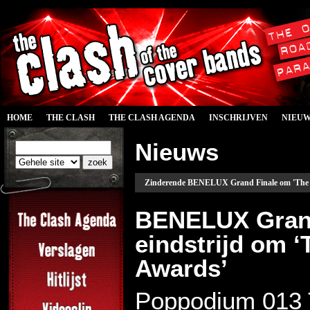
HOME
THE CLASH
THE CLASH AGENDA
INSCHRIJVEN
NIEU
Nieuws
Zinderende BENELUX Grand Finale om 'The Cl
BENELUX Grand
eindstrijd om 
Awards’
Poppodium 013 T