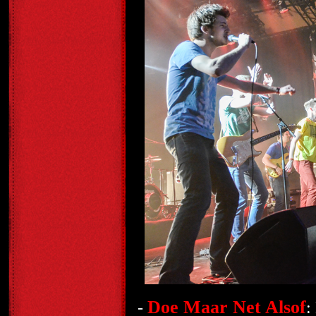
Doe Maar Net Alsof
-
: