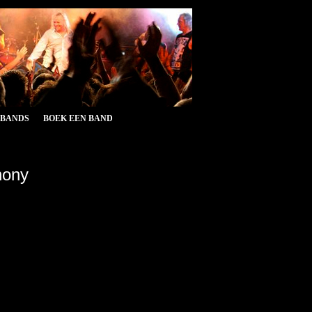
&BANDS
BOEK EEN BAND
hony