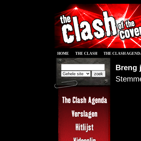
HOME
THE CLASH
THE CLASH AGEND
Breng j
Stemme