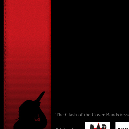
The Clash of the Cover Bands
is po