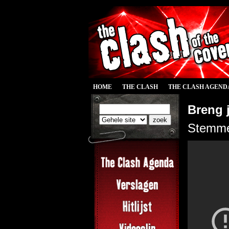
HOME
THE CLASH
THE CLASH AGEND
Breng j
Stemmen