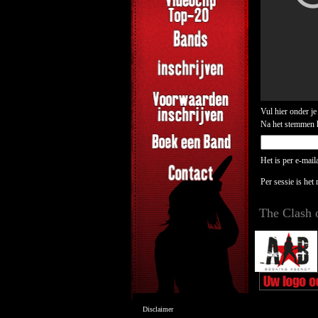
Vul hier onder je
Na het stemmen kr
Het is per e-mai
Per sessie is het
The Clash 
Disclaimer