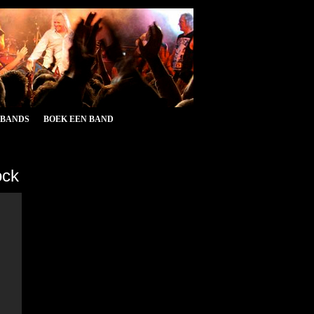
&BANDS
BOEK EEN BAND
ock