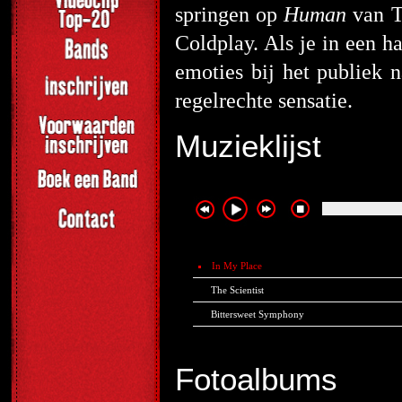
springen op
Human
van Th
Coldplay. Als je in een h
emoties bij het publiek 
regelrechte sensatie.
Muzieklijst
In My Place
The Scientist
Bittersweet Symphony
Fotoalbums