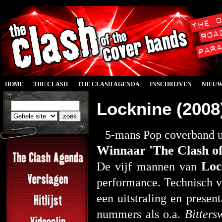
HOME
THE CLASH
THE CLASH AGENDA
INSCHRIJVEN
NIEU
Locknine (2008
5-mans Pop coverband u
Winnaar 'The Clash o
Lo
De vijf mannen van
performance. Technisch va
een uitstraling en presen
nummers als o.a.
Bitter