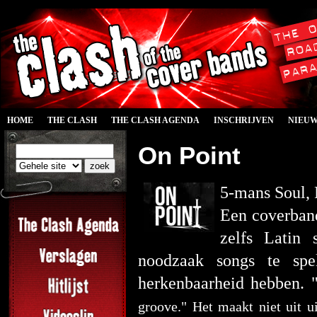
HOME
THE CLASH
THE CLASH AGENDA
INSCHRIJVEN
NIEU
On Point
5-mans Soul, 
Een coverband
zelfs Latin 
noodzaak songs te spe
herkenbaarheid hebben. 
groove."
Het maakt niet uit u