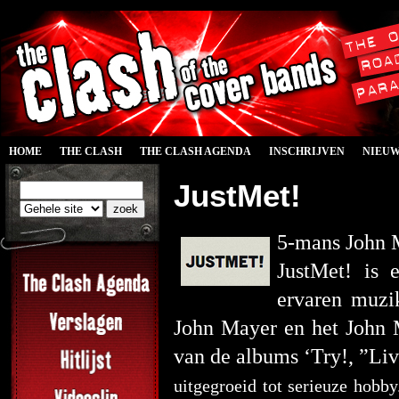
HOME
THE CLASH
THE CLASH AGENDA
INSCHRIJVEN
NIEU
JustMet!
5-mans John 
JustMet! is 
ervaren muzik
John Mayer en het John 
van de albums ‘Try!, ”Li
uitgegroeid tot serieuze hobby