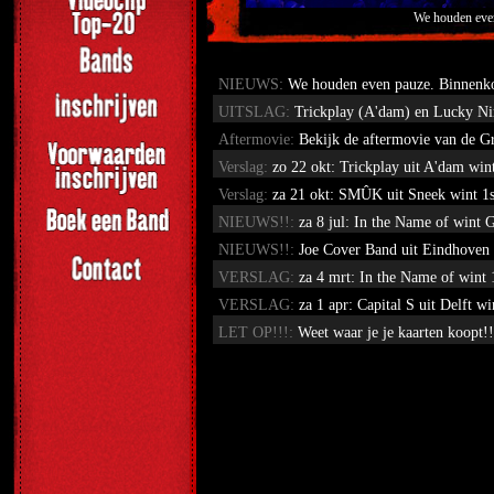
We houden even
NIEUWS:
We houden even pauze. Binnenkor
UITSLAG:
Trickplay (A'dam) en Lucky Ni
Aftermovie:
Bekijk de aftermovie van de 
Verslag:
zo 22 okt: Trickplay uit A'dam w
Verslag:
za 21 okt: SMÛK uit Sneek wint 1
NIEUWS!!:
za 8 jul: In the Name of win
NIEUWS!!:
Joe Cover Band uit Eindhoven 
VERSLAG:
za 4 mrt: In the Name of win
VERSLAG:
za 1 apr: Capital S uit Delf
LET OP!!!:
Weet waar je je kaarten koopt!!